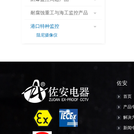
耐腐蚀重工与海工监控产品
港口特种监控
阻尼摄像仪
佐安
首页
产品
解决
新闻